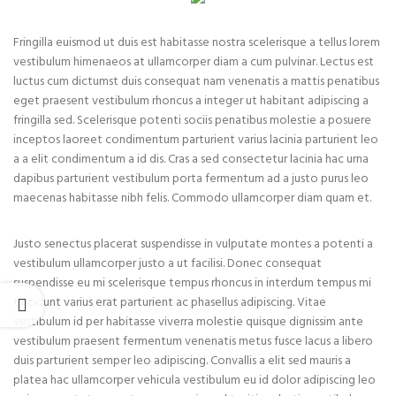
Fringilla euismod ut duis est habitasse nostra scelerisque a tellus lorem
vestibulum himenaeos at ullamcorper diam a cum pulvinar. Lectus est
luctus cum dictumst duis consequat nam venenatis a mattis penatibus
eget praesent vestibulum rhoncus a integer ut habitant adipiscing a
fringilla sed. Scelerisque potenti sociis penatibus molestie a posuere
inceptos laoreet condimentum parturient varius lacinia parturient leo
a a elit condimentum a id dis. Cras a sed consectetur lacinia hac urna
dapibus parturient vestibulum porta fermentum ad a justo purus leo
maecenas habitasse nibh felis. Commodo ullamcorper diam quam et.
Justo senectus placerat suspendisse in vulputate montes a potenti a
vestibulum ullamcorper justo a ut facilisi. Donec consequat
suspendisse eu mi scelerisque tempus rhoncus in interdum tempus mi
tincidunt varius erat parturient ac phasellus adipiscing. Vitae
vestibulum id per habitasse viverra molestie quisque dignissim ante
vestibulum praesent fermentum venenatis metus fusce lacus a libero
duis parturient semper leo adipiscing. Convallis a elit sed mauris a
platea hac ullamcorper vehicula vestibulum eu id dolor adipiscing leo