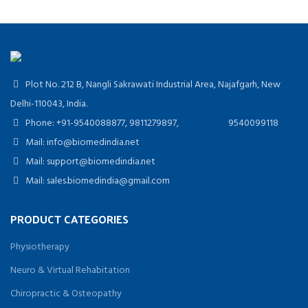
Plot No. 212 B, Nangli Sakrawati Industrial Area, Najafgarh, New
Delhi-110043, India.
Phone: +91-9540088877, 9811279897, 9540099118
Mail: info@biomedindia.net
Mail: support@biomedindia.net
Mail: sales.biomedindia@gmail.com
PRODUCT CATEGORIES
Physiotherapy
Neuro & Virtual Rehabitation
Chiropractic & Osteopathy