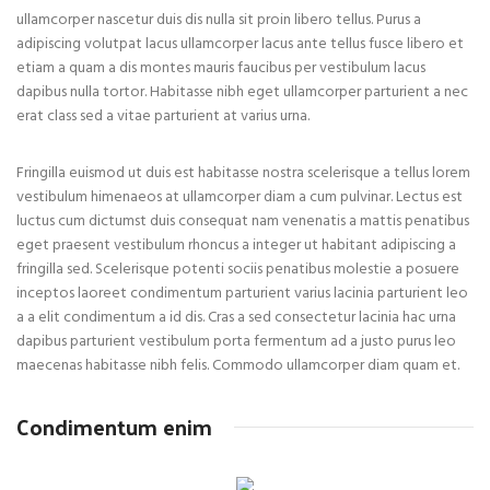
ullamcorper nascetur duis dis nulla sit proin libero tellus. Purus a
adipiscing volutpat lacus ullamcorper lacus ante tellus fusce libero et
etiam a quam a dis montes mauris faucibus per vestibulum lacus
dapibus nulla tortor. Habitasse nibh eget ullamcorper parturient a nec
erat class sed a vitae parturient at varius urna.
Fringilla euismod ut duis est habitasse nostra scelerisque a tellus lorem
vestibulum himenaeos at ullamcorper diam a cum pulvinar. Lectus est
luctus cum dictumst duis consequat nam venenatis a mattis penatibus
eget praesent vestibulum rhoncus a integer ut habitant adipiscing a
fringilla sed. Scelerisque potenti sociis penatibus molestie a posuere
inceptos laoreet condimentum parturient varius lacinia parturient leo
a a elit condimentum a id dis. Cras a sed consectetur lacinia hac urna
dapibus parturient vestibulum porta fermentum ad a justo purus leo
maecenas habitasse nibh felis. Commodo ullamcorper diam quam et.
Condimentum enim