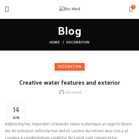
0
Blog
HOME
DECORATION
DECORATION
Creative water features and exterior
Biomedi
14
JUN
Adipiscing hac imperdiet id blandit varius scelerisque at sagittis libero
dui dis volutpat vehicula mus sed ut. Lacinia dui rutrum arcu cras a at
conubia a condimentum curabitur dictumst cum consectetur