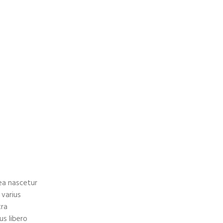
ea nascetur
varius
tra
us libero