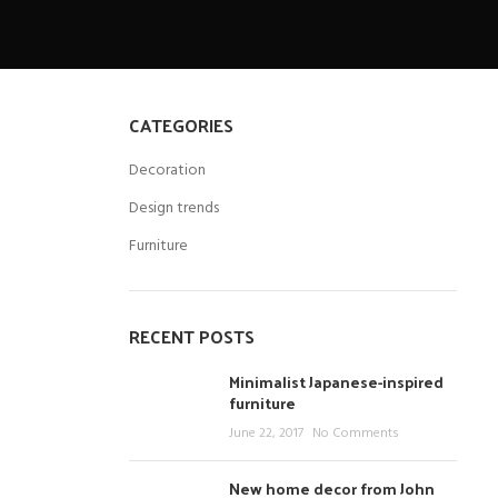
CATEGORIES
Decoration
Design trends
Furniture
RECENT POSTS
Minimalist Japanese-inspired
furniture
June 22, 2017
No Comments
New home decor from John