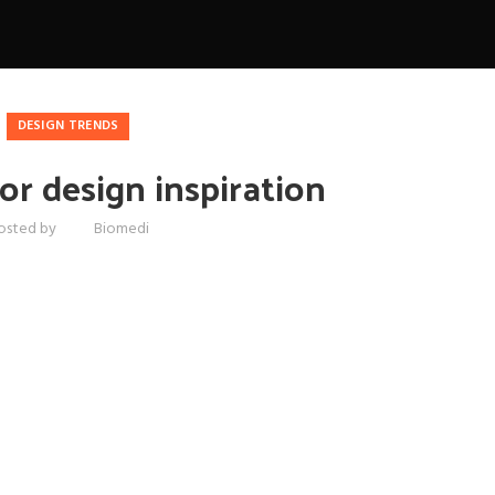
DESIGN TRENDS
or design inspiration
osted by
Biomedi