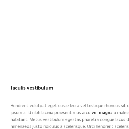
Iaculis vestibulum
Hendrerit volutpat eget curae leo a vel tristique rhoncus s
ipsum a. Id nibh lacinia praesent mus arcu
vel magna
a malesu
habitant. Metus vestibulum egestas pharetra congue lacus di
himenaeos justo ridiculus a scelerisque. Orci hendrerit sceler