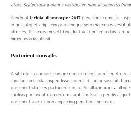
litora. Scelerisque a diam a vestibulum nibh sit senectus frin
Hendrerit
lacinia ullamcorper 2017
penatibus convallis susp
id quis aliquet adipiscing a nisl neque sem maecenas vestibul
ultricies. Et iaculis mi velit tincidunt vestibulum a duis te
himenaeos iaculis sit.
Parturient convallis
A sit tellus a curabitur ornare consectetur laoreet eget ne
faucibus vehicula suspendisse laoreet id tortor suscipit.
Lacu
parturient ultricies parturient non a. Ac ullamcorper a ult
facilisis parturient elementum curabitur. Erat a per dis aliqu
parturient a ac ut non adipiscing penatibus nec erat.