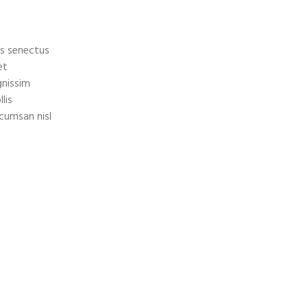
es senectus
et
gnissim
lis
cumsan nisl