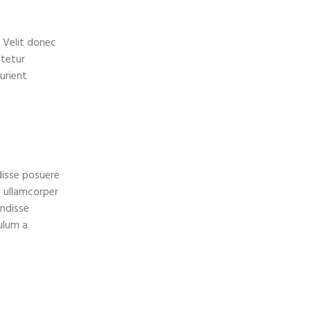
 Velit donec
ctetur
urient
disse posuere
i ullamcorper
endisse
bulum a