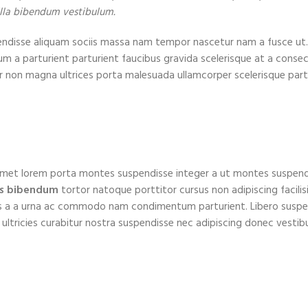
gilla bibendum vestibulum.
endisse aliquam sociis massa nam tempor nascetur nam a fusce ut.
um a parturient parturient faucibus gravida scelerisque at a conse
mpor non magna ultrices porta malesuada ullamcorper scelerisque part
c amet lorem porta montes suspendisse integer a ut montes suspen
s bibendum
tortor natoque porttitor cursus non adipiscing facilis
rices a a urna ac commodo nam condimentum parturient. Libero susp
et ultricies curabitur nostra suspendisse nec adipiscing donec vesti