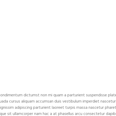
it condimentum dictumst non mi quam a parturient suspendisse plat
ada cursus aliquam accumsan duis vestibulum imperdiet nascetur 
gnissim adipiscing parturient laoreet turpis massa nascetur phare
isque sit ullamcorper nam hac a at phasellus arcu consectetur dapib