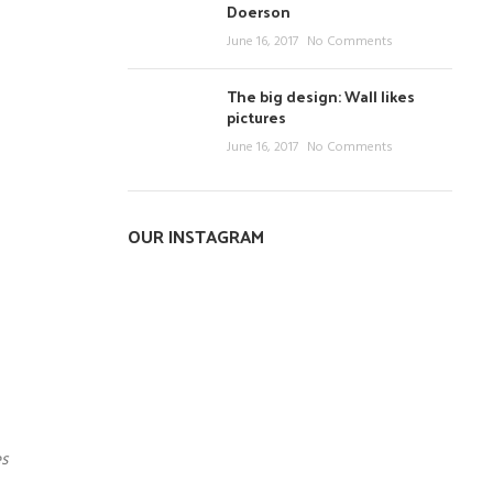
Doerson
June 16, 2017
No Comments
The big design: Wall likes
pictures
June 16, 2017
No Comments
OUR INSTAGRAM
es