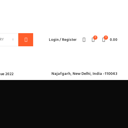
We deliver all over the world
0
0
RY
Login / Register
0.00
Najafgarh,
New Delhi, India -110043
ue 2022