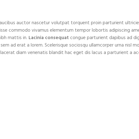
ucibus auctor nascetur volutpat torquent proin parturient ultrici
endisse commodo vivamus elementum tempor lobortis adipiscing am
ibh mattis in.
Lacinia consequat
congue parturient dapibus ad di
 ad erat a lorem. Scelerisque sociosqu ullamcorper urna nisl mol
rat diam venenatis blandit hac eget dis lacus a parturient a ac